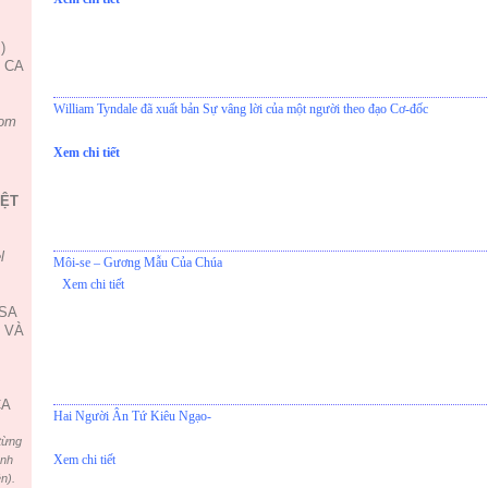
)
, CA
William Tyndale đã xuất bản Sự vâng lời của một người theo đạo Cơ-đốc
om
Xem chi tiết
IỆT
l
Môi-se – Gương Mẫu Của Chúa
Xem chi tiết
USA
 VÀ
CA
Hai Người Ân Tứ Kiêu Ngạo-
từng
Xem chi tiết
ình
n).