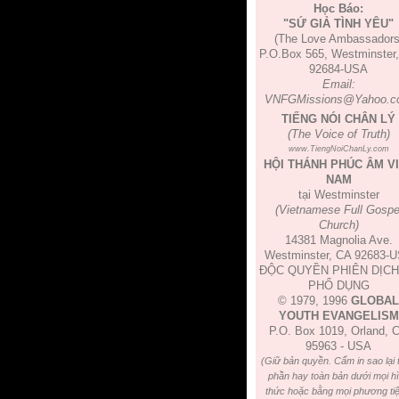
Học Báo:
"SỨ GIẢ TÌNH YÊU"
(The Love Ambassadors
P.O.Box 565, Westminster
92684-USA
Email:
VNFGMissions@Yahoo.c
TIẾNG NÓI CHÂN LÝ
(The Voice of Truth)
www.TiengNoiChanLy.com
HỘI THÁNH PHÚC ÂM V
NAM
tại Westminster
(Vietnamese Full Gospe
Church)
14381 Magnolia Ave.
Westminster, CA 92683-
ĐỘC QUYỀN PHIÊN DỊCH
PHỔ DỤNG
© 1979, 1996
GLOBAL
YOUTH EVANGELISM
P.O. Box 1019, Orland, 
95963 - USA
(Giữ bản quyền. Cấm in sao lại 
phần hay toàn bản dưới mọi h
thức hoặc bằng mọi phương tiệ