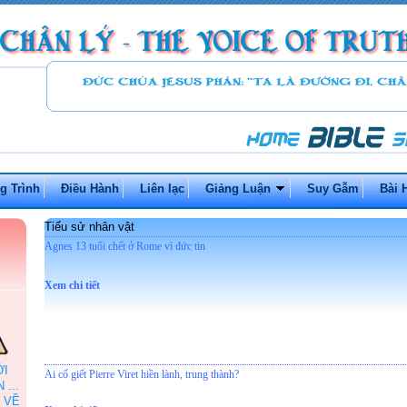
g Trình
Điều Hành
Liên lạc
Giảng Luận
Suy Gẫm
Bài 
Tiểu sử nhân vật
Agnes 13 tuổi chết ở Rome vì đức tin
Xem chi tiết
ỞI
Ai cố giết Pierre Viret hiền lành, trung thành?
...
 VỀ