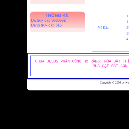
THỐNG KÊ
1
Đã truy cập:
9683662
1
Đang truy cập:
316
Về Đầu
2
3
4
CHÚA JESUS PHÁN CÙNG HỌ RẰNG: MÙA GẶT TH
MÙA GẶT SAI CON
Copyright © 2009 by H