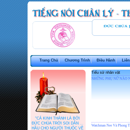
Trang Chủ
Chương Trình
Điều Hành
Liên
Tiểu sử nhân vật
NHỮNG PHỤ NỮ NÀO
"CẢ KINH THÁNH LÀ BỞI
ĐỨC CHÚA TRỜI SOI DẪN ...
Watchman Nee Và Phong Tr
HẦU CHO NGƯỜI THUỘC VỀ