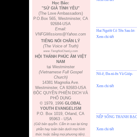
Học Báo:
"SỨ GIẢ TÌNH YÊU"
(The Love Ambassadors)
P.O.Box 565, Westminster, CA
92684-USA
Email:
Hai Người Có Tên Sau-lơ-
VNFGMissions@Yahoo.com
Xem chi tiết
TIẾNG NÓI CHÂN LÝ
(The Voice of Truth)
www.TiengNoiChanLy.com
HỘI THÁNH PHÚC ÂM VIỆT
NAM
tại Westminster
(Vietnamese Full Gospel
Nô-ê, Đa-ni-ên Và Gióp-
Church)
14381 Magnolia Ave.
Xem chi tiết
Westminster, CA 92683-USA
ĐỘC QUYỀN PHIÊN DỊCH VÀ
PHỔ DỤNG
© 1979, 1996
GLOBAL
YOUTH EVANGELISM
P.O. Box 1019, Orland, CA
NẾP SỐNG THANH BẠ
95963 - USA
(Giữ bản quyền. Cấm in sao lại từng
Xem chi tiết
phần hay toàn bản dưới mọi hình
thức hoặc bằng mọi phương tiện).