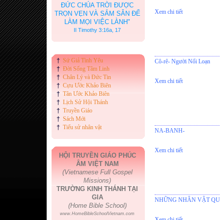
ĐỨC CHÚA TRỜI ĐƯỢC
Xem chi tiết
TRỌN VẸN VÀ SẮM SẴN ĐỂ
LÀM MỌI VIỆC LÀNH"
II Timothy 3:16a, 17
†
Sứ Giả Tình Yêu
Cô-rê- Người Nổi Loạn
†
Đời Sống Tâm Linh
†
Chân Lý và Đức Tin
Xem chi tiết
†
Cựu Ước Khảo Biên
†
Tân Ước Khảo Biên
†
Lịch Sử Hội Thánh
†
Truyền Giáo
†
Sách Mới
†
Tiểu sử nhân vật
NA-BANH-
Xem chi tiết
HỘI TRUYỀN GIÁO PHÚC
ÂM VIỆT NAM
(Vietnamese Full Gospel
Missions)
TRƯỜNG KINH THÁNH TẠI
GIA
NHỮNG NHÂN VẬT QU
(Home Bible School)
www.HomeBibleSchoolVietnam.com
Xem chi tiết