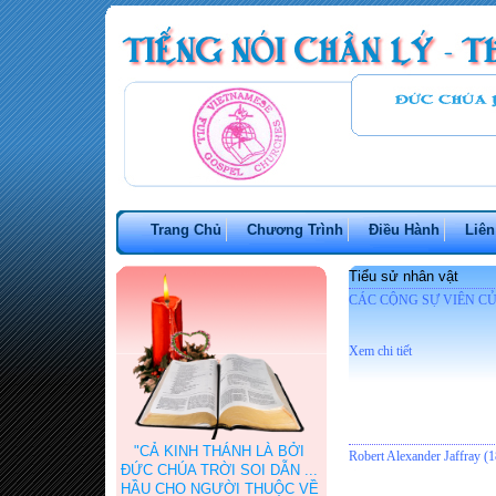
Trang Chủ
Chương Trình
Điều Hành
Liên
Tiểu sử nhân vật
CÁC CỘNG SỰ VIÊN CỦA
Xem chi tiết
"CẢ KINH THÁNH LÀ BỞI
Robert Alexander Jaffray 
ĐỨC CHÚA TRỜI SOI DẪN ...
HẦU CHO NGƯỜI THUỘC VỀ