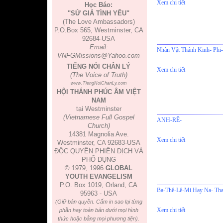
Xem chi tiết
Học Báo:
"SỨ GIẢ TÌNH YÊU"
(The Love Ambassadors)
P.O.Box 565, Westminster, CA
92684-USA
Email:
Nhân Vật Thánh Kinh- Phi-
VNFGMissions@Yahoo.com
TIẾNG NÓI CHÂN LÝ
Xem chi tiết
(The Voice of Truth)
www.TiengNoiChanLy.com
HỘI THÁNH PHÚC ÂM VIỆT
NAM
tại Westminster
(Vietnamese Full Gospel
ANH-RÊ-
Church)
14381 Magnolia Ave.
Xem chi tiết
Westminster, CA 92683-USA
ĐỘC QUYỀN PHIÊN DỊCH VÀ
PHỔ DỤNG
© 1979, 1996
GLOBAL
YOUTH EVANGELISM
P.O. Box 1019, Orland, CA
Ba-Thê-Lê-Mi Hay Na- Tha
95963 - USA
(Giữ bản quyền. Cấm in sao lại từng
Xem chi tiết
phần hay toàn bản dưới mọi hình
thức hoặc bằng mọi phương tiện).