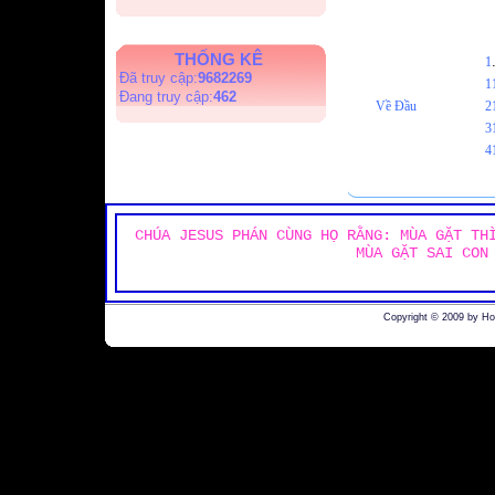
THỐNG KÊ
1
Đã truy cập:
9682269
1
Đang truy cập:
462
Về Đầu
2
3
4
CHÚA JESUS PHÁN CÙNG HỌ RẰNG: MÙA GẶT TH
MÙA GẶT SAI CON
Copyright © 2009 by H