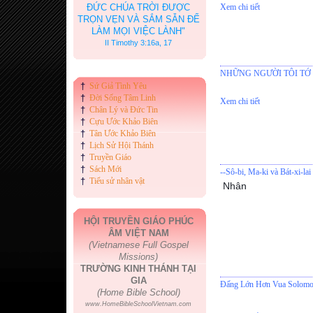
ĐỨC CHÚA TRỜI ĐƯỢC
Xem chi tiết
TRỌN VẸN VÀ SẮM SẴN ĐỂ
LÀM MỌI VIỆC LÀNH"
II Timothy 3:16a, 17
NHỮNG NGƯỜI TÔI TỚ
†
Sứ Giả Tình Yêu
†
Đời Sống Tâm Linh
Xem chi tiết
†
Chân Lý và Đức Tin
†
Cựu Ước Khảo Biên
†
Tân Ước Khảo Biên
†
Lịch Sử Hội Thánh
†
Truyền Giáo
†
Sách Mới
--Sô-bi, Ma-ki và Bát-xi-lai
†
Tiểu sử nhân vật
Nhân
HỘI TRUYỀN GIÁO PHÚC
ÂM VIỆT NAM
(Vietnamese Full Gospel
Missions)
TRƯỜNG KINH THÁNH TẠI
GIA
Đấng Lớn Hơn Vua Solom
(Home Bible School)
www.HomeBibleSchoolVietnam.com