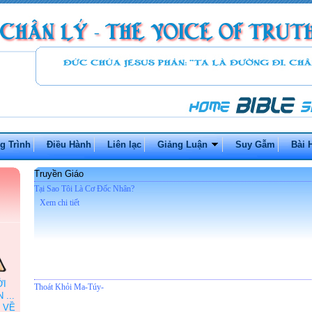
g Trình
Điều Hành
Liên lạc
Giảng Luận
Suy Gẫm
Bài 
Truyền Giáo
Tại Sao Tôi Là Cơ Đốc Nhân?
Xem chi tiết
ỞI
Thoát Khỏi Ma-Túy-
...
 VỀ