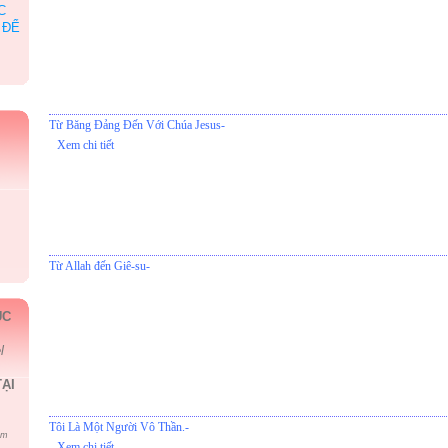
C
 ĐỂ
Từ Băng Đảng Đến Với Chúa Jesus-
Xem chi tiết
Từ Allah đến Giê-su-
ÚC
l
ẠI
Tôi Là Một Người Vô Thần.-
om
Xem chi tiết