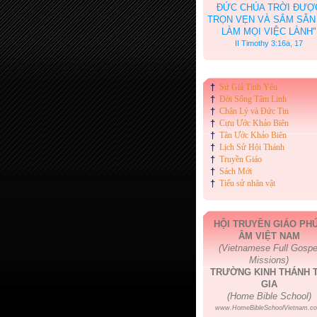
ĐỨC CHÚA TRỜI ĐƯỢ
TRỌN VẸN VÀ SẮM SẴN
LÀM MỌI VIỆC LÀNH"
II Timothy 3:16a, 17
†
Sứ Giả Tình Yêu
†
Đời Sống Tâm Linh
†
Chân Lý và Đức Tin
†
Cựu Ước Khảo Biên
†
Tân Ước Khảo Biên
†
Lịch Sử Hội Thánh
†
Truyền Giáo
†
Sách Mới
†
Tiểu sử nhân vật
HỘI TRUYỀN GIÁO PH
ÂM VIỆT NAM
(Vietnamese Full Gospe
Missions)
TRƯỜNG KINH THÁNH T
GIA
(Home Bible School)
www.HomeBibleSchoolVietnam.c