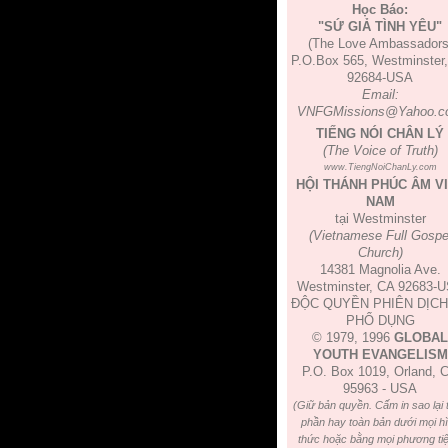
Học Báo:
"SỨ GIẢ TÌNH YÊU"
(The Love Ambassadors
P.O.Box 565, Westminster
92684-USA
Email:
VNFGMissions@Yahoo.c
TIẾNG NÓI CHÂN LÝ
(The Voice of Truth)
www.TiengNoiChanLy.com
HỘI THÁNH PHÚC ÂM V
NAM
tại Westminster
(Vietnamese Full Gospe
Church)
14381 Magnolia Ave.
Westminster, CA 92683-
ĐỘC QUYỀN PHIÊN DỊCH
PHỔ DỤNG
© 1979, 1996
GLOBAL
YOUTH EVANGELISM
P.O. Box 1019, Orland, 
95963 - USA
(Giữ bản quyền. Cấm in sao lại 
phần hay toàn bản dưới mọi h
thức hoặc bằng mọi phương tiệ