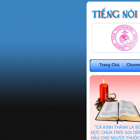
Trang Chủ
Chươn
"CẢ KINH THÁNH LÀ B
ĐỨC CHÚA TRỜI SOI DẪN 
HẦU CHO NGƯỜI THUỘC