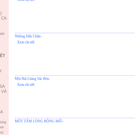
)
, CA
om
Những Dấu Chân-
Xem chi tiết
IỆT
l
Một Bài Giảng Sắc Bén-
Xem chi tiết
USA
 VÀ
CA
MỘT TẤM LÒNG RỘNG MỞ--
từng
ình
n).