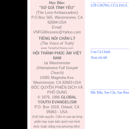
Học Báo:
LỜI CHỨNG CỦA PAUL
"SỨ GIẢ TÌNH YÊU"
(The Love Ambassadors)
P.O.Box 565, Westminster, CA
92684-USA
Email:
VNFGMissions@Yahoo.com
TIẾNG NÓI CHÂN LÝ
(The Voice of Truth)
www.TiengNoiChanLy.com
Con Cá Chình
HỘI THÁNH PHÚC ÂM VIỆT
Xem chi tiết
NAM
tại Westminster
(Vietnamese Full Gospel
Church)
14381 Magnolia Ave.
Westminster, CA 92683-USA
ĐỘC QUYỀN PHIÊN DỊCH VÀ
PHỔ DỤNG
Bắc Đẩu, Sao Cầy, Sao Rua
© 1979, 1996
GLOBAL
YOUTH EVANGELISM
P.O. Box 1019, Orland, CA
95963 - USA
(Giữ bản quyền. Cấm in sao lại từng
phần hay toàn bản dưới mọi hình
thức hoặc bằng mọi phương tiện).