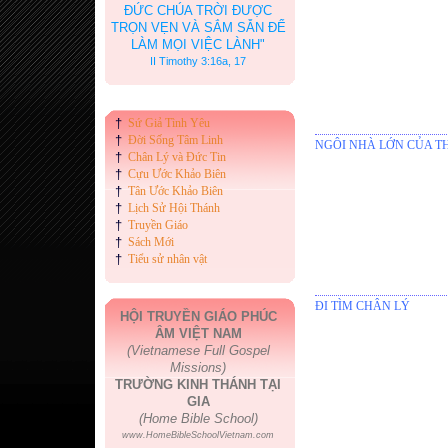
ĐỨC CHÚA TRỜI ĐƯỢC
TRỌN VẸN VÀ SẮM SẴN ĐỂ
LÀM MỌI VIỆC LÀNH"
II Timothy 3:16a, 17
†
Sứ Giả Tình Yêu
†
Đời Sống Tâm Linh
NGÔI NHÀ LỚN CỦA T
†
Chân Lý và Đức Tin
†
Cựu Ước Khảo Biên
†
Tân Ước Khảo Biên
†
Lịch Sử Hội Thánh
†
Truyền Giáo
†
Sách Mới
†
Tiểu sử nhân vật
ĐI TÌM CHÂN LÝ
HỘI TRUYỀN GIÁO PHÚC
ÂM VIỆT NAM
(Vietnamese Full Gospel
Missions)
TRƯỜNG KINH THÁNH TẠI
GIA
(Home Bible School)
www.HomeBibleSchoolVietnam.com