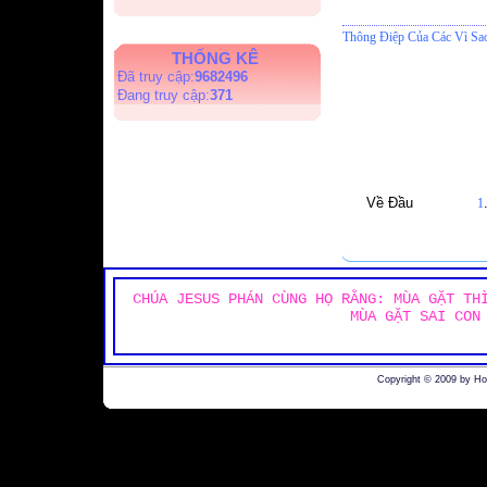
Thông Điệp Của Các Vì Sa
THỐNG KÊ
Đã truy cập:
9682496
Đang truy cập:
371
Về Đầu
1
CHÚA JESUS PHÁN CÙNG HỌ RẰNG: MÙA GẶT TH
MÙA GẶT SAI CON
Copyright © 2009 by H