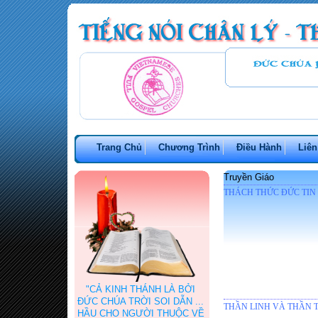
Trang Chủ
Chương Trình
Điều Hành
Liên
Truyền Giáo
THÁCH THỨC ĐỨC TIN
"CẢ KINH THÁNH LÀ BỞI
ĐỨC CHÚA TRỜI SOI DẪN ...
THẦN LINH VÀ THẦN
HẦU CHO NGƯỜI THUỘC VỀ