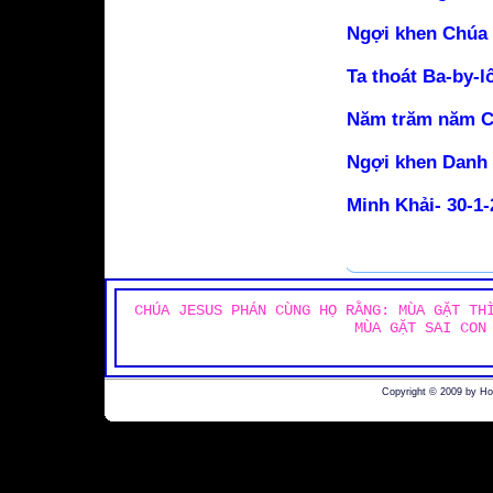
Ngợi khen Chúa 
Ta thoát Ba-by-l
Năm trăm năm Ch
Ngợi khen Danh 
Minh Khải- 30-1-
CHÚA JESUS PHÁN CÙNG HỌ RẰNG: MÙA GẶT TH
MÙA GẶT SAI CON
Copyright © 2009 by H