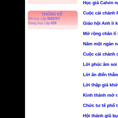
Học giả Calvin n
Cuộc cải chánh P
THỐNG KÊ
Đã truy cập:
9688307
Giáo hội Anh li 
Đang truy cập:
658
Mở rộng chân lí 
Năm một ngàn n
Cuộc cải chánh 
Lời phúc âm soi
Lời ân điển thắn
Lời thập giá khử
Kinh thánh mở ra
Chức tư tế phổ 
Hội thánh giũ bụ