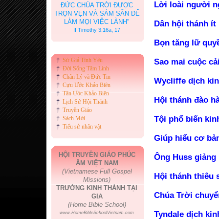
Lời loài người 
ĐỨC CHÚA TRỜI ĐƯỢC
TRỌN VẸN VÀ SẮM SẴN ĐỂ
LÀM MỌI VIỆC LÀNH"
Dân hội thánh ít
II Timothy 3:16a, 17
Bọn tăng lữ quy
†
Sứ Giả Tình Yêu
Sao mai cuộc cải
†
Đời Sống Tâm Linh
†
Chân Lý và Đức Tin
Wycliffe dịch ki
†
Cựu Ước Khảo Biên
†
Tân Ước Khảo Biên
Hội thánh đào hài
†
Lịch Sử Hội Thánh
†
Truyền Giáo
Tội phổ biến kin
†
Sách Mới
†
Tiểu sử nhân vật
Giúp hiểu cơ bản
HỘI TRUYỀN GIÁO PHÚC
Ông Huss giảng k
ÂM VIỆT NAM
(Vietnamese Full Gospel
Hội thánh thiêu 
Missions)
TRƯỜNG KINH THÁNH TẠI
Chúa Trời chuyển
GIA
(Home Bible School)
Tyndale dịch kin
www.HomeBibleSchoolVietnam.com