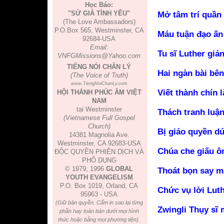
Học Báo:
"SỨ GIẢ TÌNH YÊU"
Mở tâm trí quần 
(The Love Ambassadors)
P.O.Box 565, Westminster, CA
Máu tuận đạo ấn
92684-USA
Email:
Tu sĩ Luther giản
VNFGMissions@Yahoo.com
TIẾNG NÓI CHÂN LÝ
Hai ngàn bài bên
(The Voice of Truth)
www.TiengNoiChanLy.com
Viết thành chín 
HỘI THÁNH PHÚC ÂM VIỆT
NAM
tại Westminster
Thách tranh luậ
(Vietnamese Full Gospel
Church)
Bị giáo quyền dứ
14381 Magnolia Ave.
Westminster, CA 92683-USA
Chúa che giấu ôn
ĐỘC QUYỀN PHIÊN DỊCH VÀ
PHỔ DỤNG
© 1979, 1996
GLOBAL
Thoát bọn say m
YOUTH EVANGELISM
P.O. Box 1019, Orland, CA
Chức vụ lời Luth
95963 - USA
(Giữ bản quyền. Cấm in sao lại từng
Zwingli Thụy sĩ 
phần hay toàn bản dưới mọi hình
thức hoặc bằng mọi phương tiện).