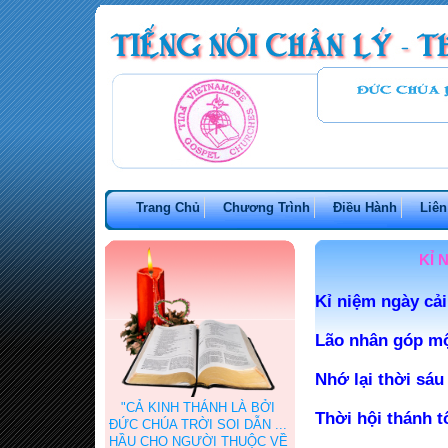
Trang Chủ
Chương Trình
Điều Hành
Liên
KỈ 
Kỉ niệm ngày cải
Lão nhân góp một
Nhớ lại thời sáu
"CẢ KINH THÁNH LÀ BỞI
Thời hội thánh t
ĐỨC CHÚA TRỜI SOI DẪN ...
HẦU CHO NGƯỜI THUỘC VỀ