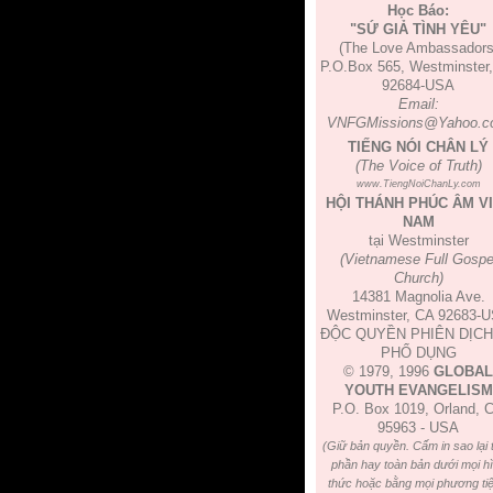
Học Báo:
"SỨ GIẢ TÌNH YÊU"
(The Love Ambassadors
P.O.Box 565, Westminster
92684-USA
Email:
VNFGMissions@Yahoo.c
TIẾNG NÓI CHÂN LÝ
(The Voice of Truth)
www.TiengNoiChanLy.com
HỘI THÁNH PHÚC ÂM V
NAM
tại Westminster
(Vietnamese Full Gospe
Church)
14381 Magnolia Ave.
Westminster, CA 92683-
ĐỘC QUYỀN PHIÊN DỊCH
PHỔ DỤNG
© 1979, 1996
GLOBAL
YOUTH EVANGELISM
P.O. Box 1019, Orland, 
95963 - USA
(Giữ bản quyền. Cấm in sao lại 
phần hay toàn bản dưới mọi h
thức hoặc bằng mọi phương tiệ