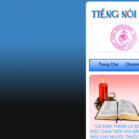
Trang Chủ
Chươn
"CẢ KINH THÁNH LÀ B
ĐỨC CHÚA TRỜI SOI DẪN 
HẦU CHO NGƯỜI THUỘC