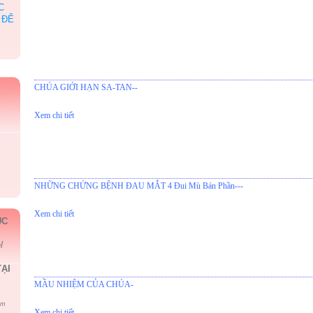
C
 ĐỂ
CHÚA GIỚI HẠN SA-TAN--
Xem chi tiết
NHỮNG CHỨNG BỆNH ĐAU MẮT 4 Đui Mù Bán Phần---
Xem chi tiết
ÚC
l
ẠI
MẦU NHIỆM CỦA CHÚA-
om
Xem chi tiết