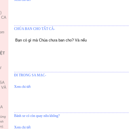
)
, CA
CHÚA BAN CHO TẤT CẢ-
om
Bạn có gì mà Chúa chưa ban cho? Và nếu
IỆT
l
ĐI TRONG SA MẠC-
USA
Xem chi tiết
 VÀ
CA
Bánh xe có còn quay nữa không?
từng
ình
n).
Xem chi tiết