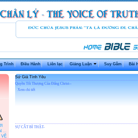
g Trình
Điều Hành
Liên lạc
Giảng Luận
Suy Gẫm
Bài 
Sứ Giả Tình Yêu
Quyền Tối Thượng Của Đấng Christ--
Xem chi tiết
ỞI
SỰ CẮT BÌ THẬT-
...
 VỀ