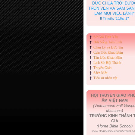
ĐỨC CHÚA TRỜI ĐƯỢ
TRỌN VẸN VÀ SẮM SẴN
LÀM MỌI VIỆC LÀNH"
II Timothy 3:16a, 17
†
Sứ Giả Tình Yêu
†
Đời Sống Tâm Linh
†
Chân Lý và Đức Tin
†
Cựu Ước Khảo Biên
†
Tân Ước Khảo Biên
†
Lịch Sử Hội Thánh
†
Truyền Giáo
†
Sách Mới
†
Tiểu sử nhân vật
HỘI TRUYỀN GIÁO PH
ÂM VIỆT NAM
(Vietnamese Full Gospe
Missions)
TRƯỜNG KINH THÁNH T
GIA
(Home Bible School)
www.HomeBibleSchoolVietnam.c