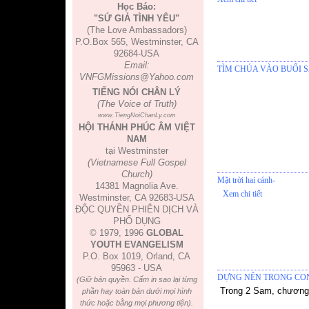
Học Báo:
"SỨ GIẢ TÌNH YÊU"
(The Love Ambassadors)
P.O.Box 565, Westminster, CA
92684-USA
Email:
TÌM CHÚA VÀO BUỔI 
VNFGMissions@Yahoo.com
TIẾNG NÓI CHÂN LÝ
(The Voice of Truth)
www.TiengNoiChanLy.com
HỘI THÁNH PHÚC ÂM VIỆT
NAM
tại Westminster
(Vietnamese Full Gospel
Church)
Mặt trời hai cánh-
14381 Magnolia Ave.
Xem chi tiết
Westminster, CA 92683-USA
ĐỘC QUYỀN PHIÊN DỊCH VÀ
PHỔ DỤNG
© 1979, 1996
GLOBAL
YOUTH EVANGELISM
P.O. Box 1019, Orland, CA
95963 - USA
DỰNG NÊN TRONG CON
(Giữ bản quyền. Cấm in sao lại từng
Trong 2 Sam, chương
phần hay toàn bản dưới mọi hình
thức hoặc bằng mọi phương tiện).