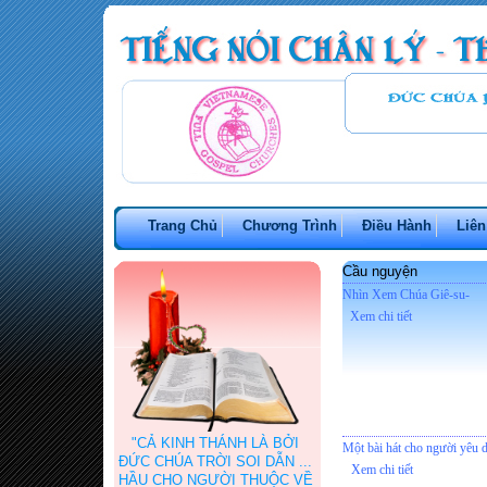
Trang Chủ
Chương Trình
Điều Hành
Liên
Cầu nguyện
Nhìn Xem Chúa Giê-su-
Xem chi tiết
"CẢ KINH THÁNH LÀ BỞI
Một bài hát cho người yêu 
ĐỨC CHÚA TRỜI SOI DẪN ...
Xem chi tiết
HẦU CHO NGƯỜI THUỘC VỀ