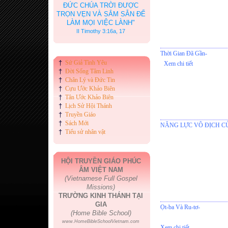
ĐỨC CHÚA TRỜI ĐƯỢC
TRỌN VẸN VÀ SẮM SẴN ĐỂ
LÀM MỌI VIỆC LÀNH"
II Timothy 3:16a, 17
Thời Gian Đã Gần-
†
Sứ Giả Tình Yêu
Xem chi tiết
†
Đời Sống Tâm Linh
†
Chân Lý và Đức Tin
†
Cựu Ước Khảo Biên
†
Tân Ước Khảo Biên
†
Lịch Sử Hội Thánh
†
Truyền Giáo
†
Sách Mới
NĂNG LỰC VÔ ĐỊCH C
†
Tiểu sử nhân vật
HỘI TRUYỀN GIÁO PHÚC
ÂM VIỆT NAM
(Vietnamese Full Gospel
Missions)
TRƯỜNG KINH THÁNH TẠI
GIA
Ọt-ba Và Ru-tơ-
(Home Bible School)
www.HomeBibleSchoolVietnam.com
Xem chi tiết