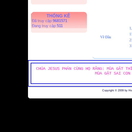
THỐNG KÊ
Đã truy cập:
9681571
Đang truy cập:
511
1
1
Về Đầu
2
3
CHÚA JESUS PHÁN CÙNG HỌ RẰNG: MÙA GẶT TH
MÙA GẶT SAI CON
Copyright © 2009 by H