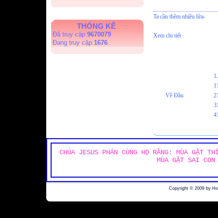
Ta cần thêm nhiều lửa-
THỐNG KÊ
Đã truy cập:
9670079
Xem chi tiết
Đang truy cập:
1676
1
1
Về Đầu
2
3
4
CHÚA JESUS PHÁN CÙNG HỌ RẰNG: MÙA GẶT TH
MÙA GẶT SAI CON
Copyright © 2009 by H