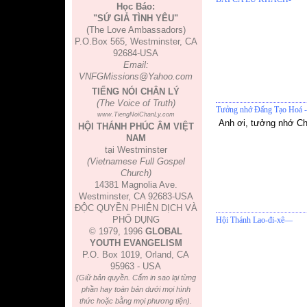
Học Báo:
"SỨ GIẢ TÌNH YÊU"
(The Love Ambassadors)
P.O.Box 565, Westminster, CA
92684-USA
Email:
VNFGMissions@Yahoo.com
TIẾNG NÓI CHÂN LÝ
(The Voice of Truth)
Tưởng nhớ Đấng Tạo Hoá -
www.TiengNoiChanLy.com
Anh ơi, tưởng nhớ Ch
HỘI THÁNH PHÚC ÂM VIỆT
NAM
tại Westminster
(Vietnamese Full Gospel
Church)
14381 Magnolia Ave.
Westminster, CA 92683-USA
ĐỘC QUYỀN PHIÊN DỊCH VÀ
PHỔ DỤNG
Hội Thánh Lao-đi-xê—
© 1979, 1996
GLOBAL
YOUTH EVANGELISM
P.O. Box 1019, Orland, CA
95963 - USA
(Giữ bản quyền. Cấm in sao lại từng
phần hay toàn bản dưới mọi hình
thức hoặc bằng mọi phương tiện).