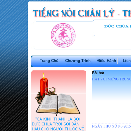
Trang Chủ
Chương Trình
Điều Hành
Liên
Bài hát
HÁT VUI MỪNG TRONG
"CẢ KINH THÁNH LÀ BỞI
ĐỨC CHÚA TRỜI SOI DẪN ...
NGÀY PHỤ NỮ 8-3-2015
HẦU CHO NGƯỜI THUỘC VỀ