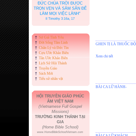
ĐỨC CHÚA TRỜI ĐƯỢC
TRỌN VẸN VÀ SẮM SẴN ĐỂ
LÀM MỌI VIỆC LÀNH"
II Timothy 3:16a, 17
†
Sứ Giả Tình Yêu
†
Đời Sống Tâm Linh
GHEN TỊ LÀ THUỐC ĐỘ
†
Chân Lý và Đức Tin
†
Cựu Ước Khảo Biên
Xem chi tiết
†
Tân Ước Khảo Biên
†
Lịch Sử Hội Thánh
†
Truyền Giáo
†
Sách Mới
†
Tiểu sử nhân vật
BÀI CA LỮ HÀNH-
HỘI TRUYỀN GIÁO PHÚC
ÂM VIỆT NAM
(Vietnamese Full Gospel
Missions)
TRƯỜNG KINH THÁNH TẠI
GIA
(Home Bible School)
www.HomeBibleSchoolVietnam.com
BÀI CA LỮ KHÁCH-