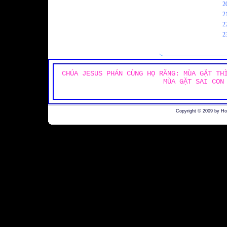
2
2
2
2
CHÚA JESUS PHÁN CÙNG HỌ RẰNG: MÙA GẶT TH
MÙA GẶT SAI CON
Copyright © 2009 by H