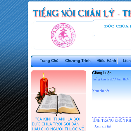
Trang Chủ
Chương Trình
Điều Hành
Liên
Giảng Luận
Tiếng kêu la dưới bàn thờ-
Xem chi tiết
"CẢ KINH THÁNH LÀ BỞI
TÌNH TRẠNG KHỐN KH
ĐỨC CHÚA TRỜI SOI DẪN ...
Xem chi tiết
HẦU CHO NGƯỜI THUỘC VỀ