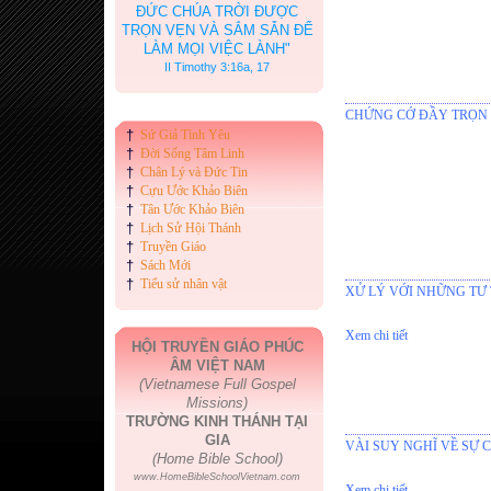
ĐỨC CHÚA TRỜI ĐƯỢC
TRỌN VẸN VÀ SẮM SẴN ĐỂ
LÀM MỌI VIỆC LÀNH"
II Timothy 3:16a, 17
CHỨNG CỚ ĐẦY TRỌN CỦA
†
Sứ Giả Tình Yêu
†
Đời Sống Tâm Linh
†
Chân Lý và Đức Tin
†
Cựu Ước Khảo Biên
†
Tân Ước Khảo Biên
†
Lịch Sử Hội Thánh
†
Truyền Giáo
†
Sách Mới
†
Tiểu sử nhân vật
XỬ LÝ VỚI NHỮNG TƯ
Xem chi tiết
HỘI TRUYỀN GIÁO PHÚC
ÂM VIỆT NAM
(Vietnamese Full Gospel
Missions)
TRƯỜNG KINH THÁNH TẠI
GIA
VÀI SUY NGHĨ VỀ SỰ C
(Home Bible School)
www.HomeBibleSchoolVietnam.com
Xem chi tiết