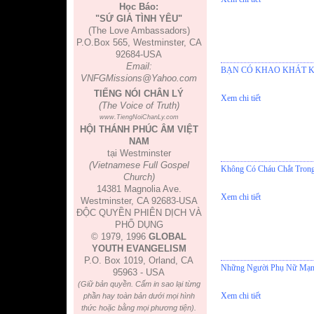
Học Báo:
"SỨ GIẢ TÌNH YÊU"
(The Love Ambassadors)
P.O.Box 565, Westminster, CA
92684-USA
Email:
BẠN CÓ KHAO KHÁT 
VNFGMissions@Yahoo.com
TIẾNG NÓI CHÂN LÝ
Xem chi tiết
(The Voice of Truth)
www.TiengNoiChanLy.com
HỘI THÁNH PHÚC ÂM VIỆT
NAM
tại Westminster
(Vietnamese Full Gospel
Không Có Cháu Chắt Tron
Church)
14381 Magnolia Ave.
Xem chi tiết
Westminster, CA 92683-USA
ĐỘC QUYỀN PHIÊN DỊCH VÀ
PHỔ DỤNG
© 1979, 1996
GLOBAL
YOUTH EVANGELISM
P.O. Box 1019, Orland, CA
Những Người Phụ Nữ Mạn
95963 - USA
(Giữ bản quyền. Cấm in sao lại từng
Xem chi tiết
phần hay toàn bản dưới mọi hình
thức hoặc bằng mọi phương tiện).