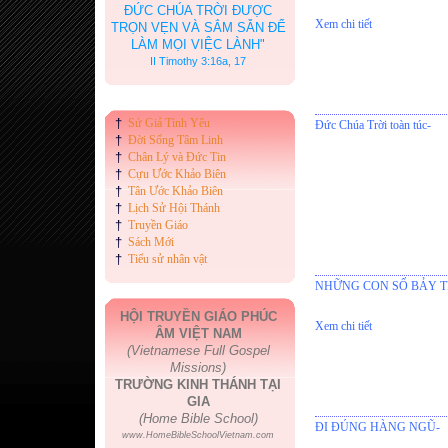
ĐỨC CHÚA TRỜI ĐƯỢC
Xem chi tiết
TRỌN VẸN VÀ SẮM SẴN ĐỂ
LÀM MỌI VIỆC LÀNH"
II Timothy 3:16a, 17
†
Sứ Giả Tình Yêu
Đức Chúa Trời toàn túc-
†
Đời Sống Tâm Linh
†
Chân Lý và Đức Tin
†
Cựu Ước Khảo Biên
†
Tân Ước Khảo Biên
†
Lịch Sử Hội Thánh
†
Truyền Giáo
†
Sách Mới
†
Tiểu sử nhân vật
NHỮNG CON SỐ BẢY T
HỘI TRUYỀN GIÁO PHÚC
Xem chi tiết
ÂM VIỆT NAM
(Vietnamese Full Gospel
Missions)
TRƯỜNG KINH THÁNH TẠI
GIA
(Home Bible School)
ĐI ĐÚNG HÀNG NGŨ-
www.HomeBibleSchoolVietnam.com