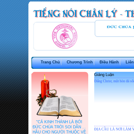
Trang Chủ
Chương Trình
Điều Hành
Liên
Giảng Luận
Đấng Christ, một hòn đá số
"CẢ KINH THÁNH LÀ BỞI
ĐỨC CHÚA TRỜI SOI DẪN ...
ĐỊA CẦU LÀ NƠI LÀM 
HẦU CHO NGƯỜI THUỘC VỀ