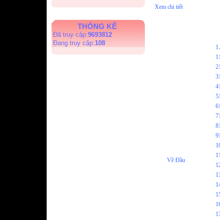
Xem chi tiết
THỐNG KÊ
Đã truy cập:
9693812
Đang truy cập:
108
1
1
2
3
4
5
6
7
8
9
1
1
Về Đầu
1
1
1
1
1
1