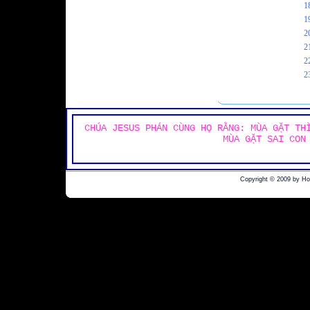
1
1
2
2
2
2
CHÚA JESUS PHÁN CÙNG HỌ RẰNG: MÙA GẶT TH
MÙA GẶT SAI CON
Copyright © 2009 by H