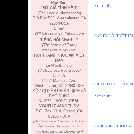
Học Báo:
Xem chi tiết
"SỨ GIẢ TÌNH YÊU"
(The Love Ambassadors)
P.O.Box 565, Westminster, CA
92684-USA
Email:
VNFGMissions@Yahoo.com
CÁC TỘI LỖI TRỞ TH
TIẾNG NÓI CHÂN LÝ
(The Voice of Truth)
www.TiengNoiChanLy.com
HỘI THÁNH PHÚC ÂM VIỆT
NAM
tại Westminster
(Vietnamese Full Gospel
Church)
14381 Magnolia Ave.
CHÚA ĐÁP LỜI CẦU N
Westminster, CA 92683-USA
ĐỘC QUYỀN PHIÊN DỊCH VÀ
PHỔ DỤNG
Xem chi tiết
© 1979, 1996
GLOBAL
YOUTH EVANGELISM
P.O. Box 1019, Orland, CA
95963 - USA
(Giữ bản quyền. Cấm in sao lại từng
CUỘC SỐNG THỜI ĐẠI 
phần hay toàn bản dưới mọi hình
thức hoặc bằng mọi phương tiện).