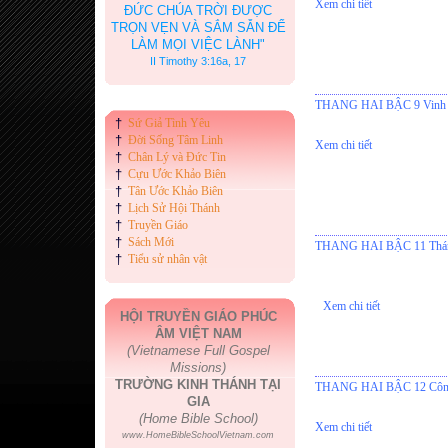
Xem chi tiết
ĐỨC CHÚA TRỜI ĐƯỢC
TRỌN VẸN VÀ SẮM SẴN ĐỂ
LÀM MỌI VIỆC LÀNH"
II Timothy 3:16a, 17
THANG HAI BẬC 9 Vinh Q
†
Sứ Giả Tình Yêu
†
Đời Sống Tâm Linh
Xem chi tiết
†
Chân Lý và Đức Tin
†
Cựu Ước Khảo Biên
†
Tân Ước Khảo Biên
†
Lịch Sử Hội Thánh
†
Truyền Giáo
†
Sách Mới
THANG HAI BẬC 11 Thánh
†
Tiểu sử nhân vật
Xem chi tiết
HỘI TRUYỀN GIÁO PHÚC
ÂM VIỆT NAM
(Vietnamese Full Gospel
Missions)
TRƯỜNG KINH THÁNH TẠI
THANG HAI BẬC 12 Công V
GIA
(Home Bible School)
Xem chi tiết
www.HomeBibleSchoolVietnam.com