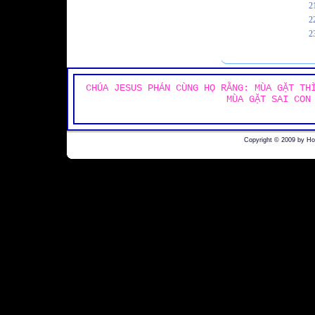
2
2
2
CHÚA JESUS PHÁN CÙNG HỌ RẰNG: MÙA GẶT TH
MÙA GẶT SAI CON
Copyright © 2009 by H