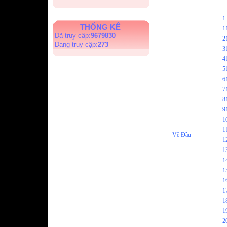
1
THỐNG KÊ
1
Đã truy cập:
9679830
2
Đang truy cập:
273
3
4
5
6
7
8
9
1
1
Về Đầu
1
1
1
1
1
1
1
1
2