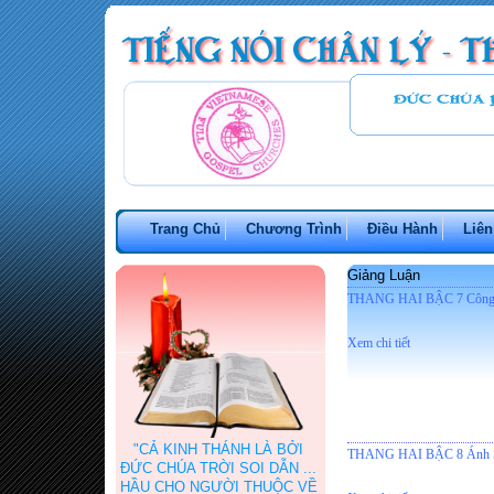
Trang Chủ
Chương Trình
Điều Hành
Liên
Giảng Luận
THANG HAI BẬC 7 Công V
Xem chi tiết
"CẢ KINH THÁNH LÀ BỞI
THANG HAI BẬC 8 Ánh S
ĐỨC CHÚA TRỜI SOI DẪN ...
HẦU CHO NGƯỜI THUỘC VỀ