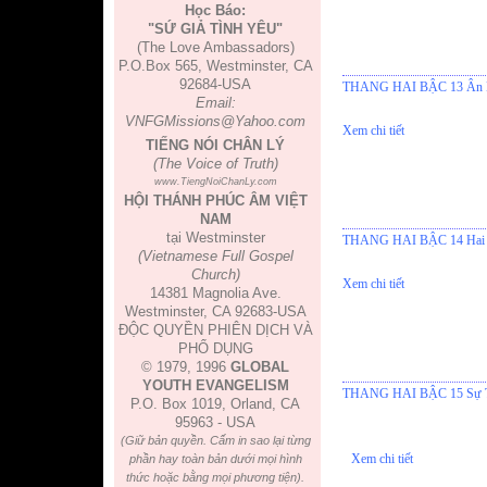
Học Báo:
"SỨ GIẢ TÌNH YÊU"
(The Love Ambassadors)
P.O.Box 565, Westminster, CA
92684-USA
THANG HAI BẬC 13 Ân Di
Email:
VNFGMissions@Yahoo.com
Xem chi tiết
TIẾNG NÓI CHÂN LÝ
(The Voice of Truth)
www.TiengNoiChanLy.com
HỘI THÁNH PHÚC ÂM VIỆT
NAM
tại Westminster
THANG HAI BẬC 14 Hai Đ
(Vietnamese Full Gospel
Church)
Xem chi tiết
14381 Magnolia Ave.
Westminster, CA 92683-USA
ĐỘC QUYỀN PHIÊN DỊCH VÀ
PHỔ DỤNG
© 1979, 1996
GLOBAL
YOUTH EVANGELISM
THANG HAI BẬC 15 Sự Th
P.O. Box 1019, Orland, CA
95963 - USA
(Giữ bản quyền. Cấm in sao lại từng
Xem chi tiết
phần hay toàn bản dưới mọi hình
thức hoặc bằng mọi phương tiện).