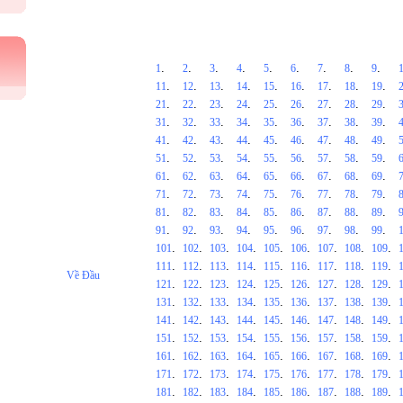
.
.
.
.
.
.
.
.
.
1
2
3
4
5
6
7
8
9
.
.
.
.
.
.
.
.
.
11
12
13
14
15
16
17
18
19
.
.
.
.
.
.
.
.
.
21
22
23
24
25
26
27
28
29
.
.
.
.
.
.
.
.
.
31
32
33
34
35
36
37
38
39
.
.
.
.
.
.
.
.
.
41
42
43
44
45
46
47
48
49
.
.
.
.
.
.
.
.
.
51
52
53
54
55
56
57
58
59
.
.
.
.
.
.
.
.
.
61
62
63
64
65
66
67
68
69
.
.
.
.
.
.
.
.
.
71
72
73
74
75
76
77
78
79
.
.
.
.
.
.
.
.
.
81
82
83
84
85
86
87
88
89
.
.
.
.
.
.
.
.
.
91
92
93
94
95
96
97
98
99
.
.
.
.
.
.
.
.
.
101
102
103
104
105
106
107
108
109
.
.
.
.
.
.
.
.
.
111
112
113
114
115
116
117
118
119
Về Đầu
.
.
.
.
.
.
.
.
.
121
122
123
124
125
126
127
128
129
.
.
.
.
.
.
.
.
.
131
132
133
134
135
136
137
138
139
.
.
.
.
.
.
.
.
.
141
142
143
144
145
146
147
148
149
.
.
.
.
.
.
.
.
.
151
152
153
154
155
156
157
158
159
.
.
.
.
.
.
.
.
.
161
162
163
164
165
166
167
168
169
.
.
.
.
.
.
.
.
.
171
172
173
174
175
176
177
178
179
.
.
.
.
.
.
.
.
.
181
182
183
184
185
186
187
188
189