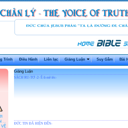
g Trình
Điều Hành
Liên lạc
Giảng Luận
Suy Gẫm
Bài 
Giảng Luận
SÁCH RU-TƠ -2- Ê-li-mê-léc-
ỞI
...
ĐỨC TIN ĐÃ HIỆN ĐẾN-
 VỀ