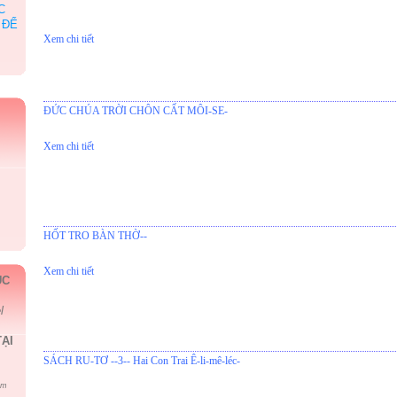
C
 ĐỂ
Xem chi tiết
ĐỨC CHÚA TRỜI CHÔN CẤT MÔI-SE-
Xem chi tiết
HỐT TRO BÀN THỜ--
Xem chi tiết
ÚC
l
ẠI
SÁCH RU-TƠ --3-- Hai Con Trai Ê-li-mê-léc-
om