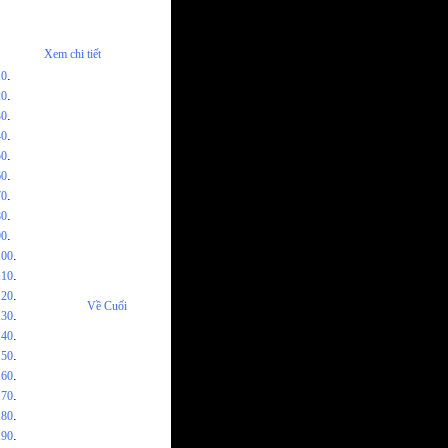
Xem chi tiết
.
10
.
20
.
30
.
40
.
50
.
60
.
70
.
80
.
90
.
100
.
110
.
120
Về Cuối
.
130
.
140
.
150
.
160
.
170
.
180
.
190