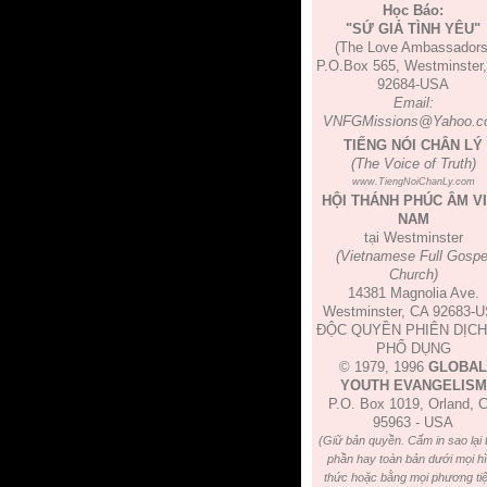
Học Báo:
"SỨ GIẢ TÌNH YÊU"
(The Love Ambassadors
P.O.Box 565, Westminster
92684-USA
Email:
VNFGMissions@Yahoo.c
TIẾNG NÓI CHÂN LÝ
(The Voice of Truth)
www.TiengNoiChanLy.com
HỘI THÁNH PHÚC ÂM V
NAM
tại Westminster
(Vietnamese Full Gospe
Church)
14381 Magnolia Ave.
Westminster, CA 92683-
ĐỘC QUYỀN PHIÊN DỊCH
PHỔ DỤNG
© 1979, 1996
GLOBAL
YOUTH EVANGELISM
P.O. Box 1019, Orland, 
95963 - USA
(Giữ bản quyền. Cấm in sao lại 
phần hay toàn bản dưới mọi h
thức hoặc bằng mọi phương tiệ