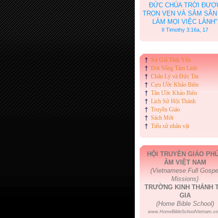
ĐỨC CHÚA TRỜI ĐƯỢ
TRỌN VẸN VÀ SẮM SẴN
LÀM MỌI VIỆC LÀNH"
II Timothy 3:16a, 17
†
Sứ Giả Tình Yêu
†
Đời Sống Tâm Linh
†
Chân Lý và Đức Tin
†
Cựu Ước Khảo Biên
†
Tân Ước Khảo Biên
†
Lịch Sử Hội Thánh
†
Truyền Giáo
†
Sách Mới
†
Tiểu sử nhân vật
HỘI TRUYỀN GIÁO PH
ÂM VIỆT NAM
(Vietnamese Full Gospe
Missions)
TRƯỜNG KINH THÁNH T
GIA
(Home Bible School)
www.HomeBibleSchoolVietnam.c