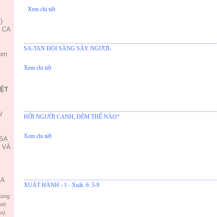
Xem chi tiết
)
, CA
SA-TAN ĐÒI SÀNG SẢY NGƯƠI-
om
Xem chi tiết
IỆT
l
HỠI NGƯỜI CANH, ĐÊM THỂ NÀO?
Xem chi tiết
USA
 VÀ
CA
XUÁT HÀNH - 1 - Xuất. 6: 5-9
từng
ình
n).