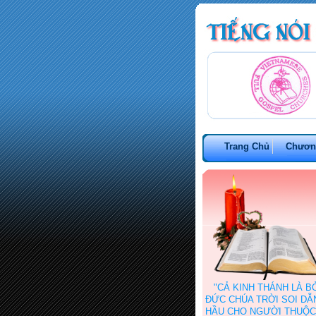
Trang Chủ
Chươn
"CẢ KINH THÁNH LÀ B
ĐỨC CHÚA TRỜI SOI DẪN 
HẦU CHO NGƯỜI THUỘC