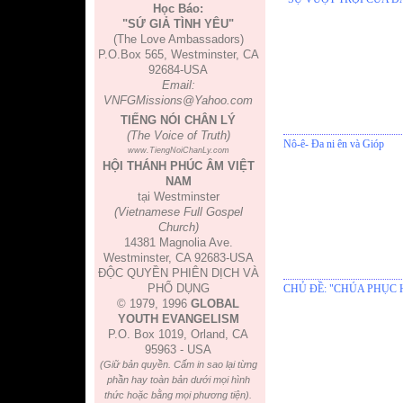
Học Báo:
"SỨ GIẢ TÌNH YÊU"
(The Love Ambassadors)
P.O.Box 565, Westminster, CA
92684-USA
Email:
VNFGMissions@Yahoo.com
TIẾNG NÓI CHÂN LÝ
(The Voice of Truth)
Nô-ê- Đa ni ên và Gióp
www.TiengNoiChanLy.com
HỘI THÁNH PHÚC ÂM VIỆT
NAM
tại Westminster
(Vietnamese Full Gospel
Church)
14381 Magnolia Ave.
Westminster, CA 92683-USA
ĐỘC QUYỀN PHIÊN DỊCH VÀ
PHỔ DỤNG
CHỦ ĐỀ: "CHÚA PHỤC
© 1979, 1996
GLOBAL
YOUTH EVANGELISM
P.O. Box 1019, Orland, CA
95963 - USA
(Giữ bản quyền. Cấm in sao lại từng
phần hay toàn bản dưới mọi hình
thức hoặc bằng mọi phương tiện).