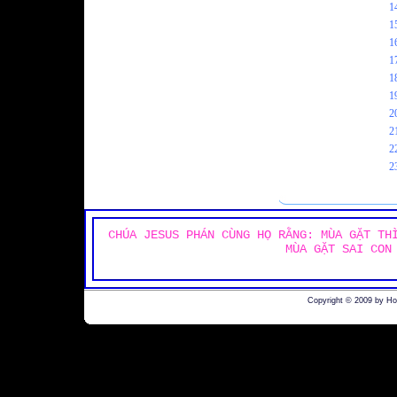
1
1
1
1
1
1
2
2
2
2
CHÚA JESUS PHÁN CÙNG HỌ RẰNG: MÙA GẶT TH
MÙA GẶT SAI CON
Copyright © 2009 by H