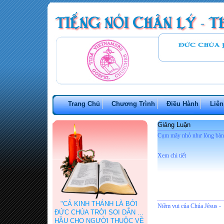
Trang Chủ
Chương Trình
Điều Hành
Liên
Giảng Luận
Cụm mây nhỏ như lòng bàn 
Xem chi tiết
"CẢ KINH THÁNH LÀ BỞI
Niềm vui của Chúa Jêsus -
ĐỨC CHÚA TRỜI SOI DẪN ...
HẦU CHO NGƯỜI THUỘC VỀ