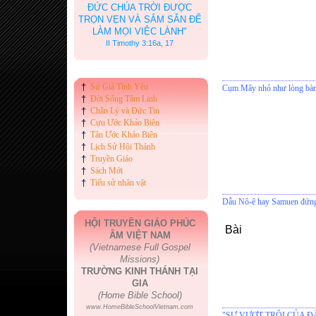
ĐỨC CHÚA TRỜI ĐƯỢC
TRỌN VẸN VÀ SẮM SẴN ĐỂ
LÀM MỌI VIỆC LÀNH"
II Timothy 3:16a, 17
†
Sứ Giả Tình Yêu
Cụm Mây nhỏ như lòng bàn
†
Đời Sống Tâm Linh
†
Chân Lý và Đức Tin
†
Cựu Ước Khảo Biên
†
Tân Ước Khảo Biên
†
Lịch Sử Hội Thánh
†
Truyền Giáo
†
Sách Mới
†
Tiểu sử nhân vật
Dẫu Nô-ê hay Samuen đứn
HỘI TRUYỀN GIÁO PHÚC
Bài
ÂM VIỆT NAM
(Vietnamese Full Gospel
Missions)
TRƯỜNG KINH THÁNH TẠI
GIA
(Home Bible School)
www.HomeBibleSchoolVietnam.com
"SỰ VƯỢT TRỘI CỦA ĐẤN