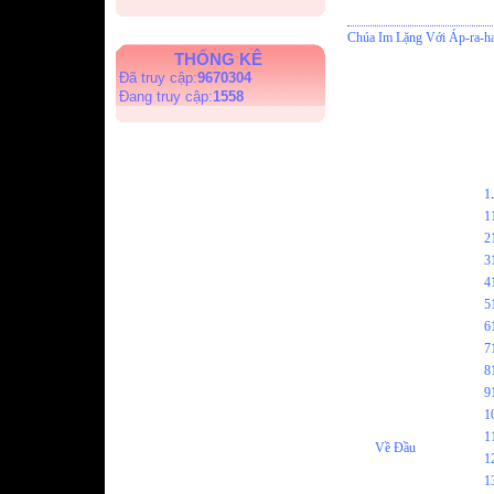
Chúa Im Lặng Với Áp-ra-h
THỐNG KÊ
Đã truy cập:
9670304
Đang truy cập:
1558
1
1
2
3
4
5
6
7
8
9
1
1
Về Đầu
1
1