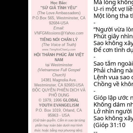
Mà lòng không
Học Báo:
U-ri một vợ liề
"SỨ GIẢ TÌNH YÊU"
(The Love Ambassadors)
Một lòng tha th
P.O.Box 565, Westminster, CA
-
92684-USA
“Người vừa lò
Email:
VNFGMissions@Yahoo.com
Phút giây nhìn
TIẾNG NÓI CHÂN LÝ
Sao không xây
(The Voice of Truth)
Để cơn tình dụ
www.TiengNoiChanLy.com
-
HỘI THÁNH PHÚC ÂM VIỆT
NAM
Sao tắm ngoài 
tại Westminster
Phải chăng nà
(Vietnamese Full Gospel
Church)
Lệnh vua sao 
14381 Magnolia Ave.
Chồng về khôn
Westminster, CA 92683-USA
-
ĐỘC QUYỀN PHIÊN DỊCH VÀ
PHỔ DỤNG
Gióp lập ước 
© 1979, 1996
GLOBAL
Không dám nhì
YOUTH EVANGELISM
Lở nhìn người
P.O. Box 1019, Orland, CA
95963 - USA
Sao không xây
(Giữ bản quyền. Cấm in sao lại từng
(Gióp 31:10
phần hay toàn bản dưới mọi hình
--
thức hoặc bằng mọi phương tiện).