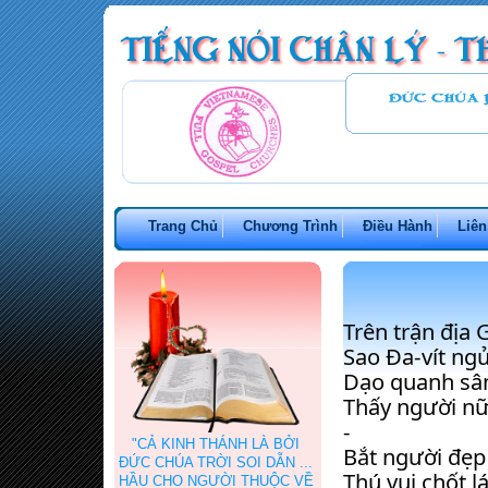
Trang Chủ
Chương Trình
Điều Hành
Liên
Trên trận địa 
Sao Đa-vít ng
Dạo quanh sân
Thấy người nữ
-
"CẢ KINH THÁNH LÀ BỞI
Bắt người đẹp 
ĐỨC CHÚA TRỜI SOI DẪN ...
Thú vui chốt lá
HẦU CHO NGƯỜI THUỘC VỀ