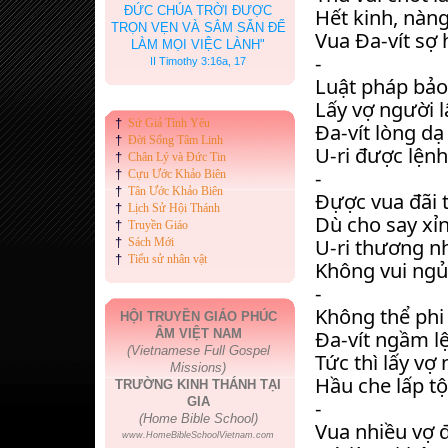
ĐỨC CHÚA TRỜI ĐƯỢC
Hết kinh, nàng
TRỌN VẸN VÀ SẮM SẴN ĐỂ
Vua Đa-vít sợ 
LÀM MỌI VIỆC LÀNH"
-
II Timothy 3:16a, 17
Luật pháp bảo
Lấy vợ người 
†
Sứ Giả Tình Yêu
Đa-vít lòng dạ
†
Đời Sống Tâm Linh
U-ri được lệnh
†
Chân Lý và Đức Tin
-
†
Cựu Ước Khảo Biên
†
Tân Ước Khảo Biên
Đựợc vua đãi 
†
Lịch Sử Hội Thánh
Dù cho say xỉ
†
Truyền Giáo
U-ri thương nh
†
Sách Mới
†
Tiểu sử nhân vật
Không vui ngủ
-
Không thể phi
HỘI TRUYỀN GIÁO PHÚC
Đa-vít ngầm lệ
ÂM VIỆT NAM
(Vietnamese Full Gospel
Tức thì lấy vợ 
Missions)
Hầu che lấp tội
TRƯỜNG KINH THÁNH TẠI
GIA
-
(Home Bible School)
Vua nhiều vợ 
www.HomeBibleSchoolVietnam.com