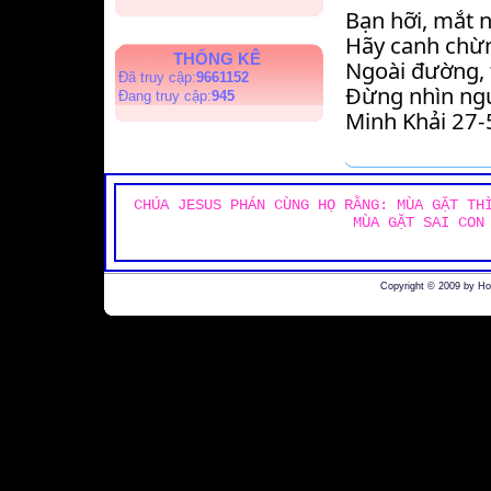
Bạn hỡi, mắt 
Hãy canh chừ
THỐNG KÊ
Ngoài đường, 
Đã truy cập:
9661152
Đừng nhìn ngư
Đang truy cập:
945
Minh Khải 27
CHÚA JESUS PHÁN CÙNG HỌ RẰNG: MÙA GẶT TH
MÙA GẶT SAI CON
Copyright © 2009 by H