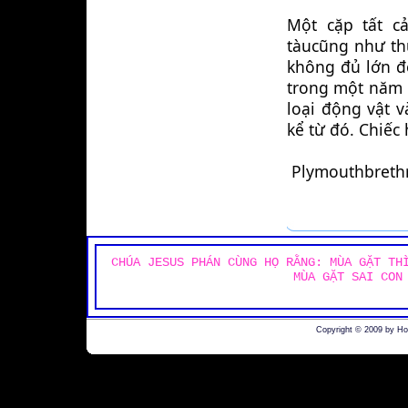
Một cặp tất c
tàucũng như thứ
không đủ lớn để
trong một năm 1
loại động vật v
kể từ đó. Chiếc
 Plymouthbreth
CHÚA JESUS PHÁN CÙNG HỌ RẰNG: MÙA GẶT TH
MÙA GẶT SAI CON
Copyright © 2009 by H