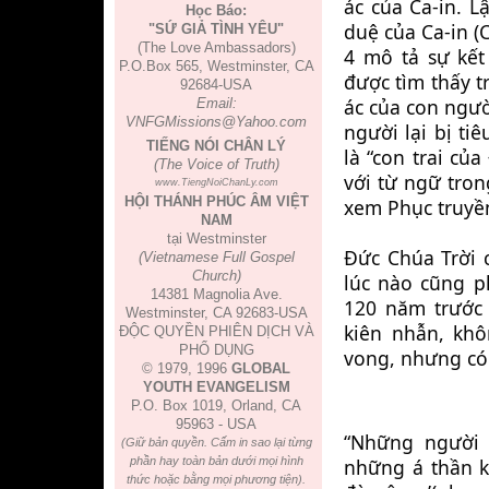
ác của Ca-in. L
Học Báo:
duệ của Ca-in (C
"SỨ GIẢ TÌNH YÊU"
(The Love Ambassadors)
4 mô tả sự kết
P.O.Box 565, Westminster, CA
được tìm thấy t
92684-USA
ác của con người
Email:
VNFGMissions@Yahoo.com
người lại bị ti
TIẾNG NÓI CHÂN LÝ
là “con trai củ
(The Voice of Truth)
với từ ngữ tron
www.TiengNoiChanLy.com
HỘI THÁNH PHÚC ÂM VIỆT
xem Phục truyền 
NAM
tại Westminster
Đức Chúa Trời 
(Vietnamese Full Gospel
Church)
lúc nào cũng p
14381 Magnolia Ave.
120 năm trước k
Westminster, CA 92683-USA
kiên nhẫn, khô
ĐỘC QUYỀN PHIÊN DỊCH VÀ
PHỔ DỤNG
vong, nhưng có 
© 1979, 1996
GLOBAL
YOUTH EVANGELISM
P.O. Box 1019, Orland, CA
95963 - USA
“Những người N
(Giữ bản quyền. Cấm in sao lại từng
những á thần kh
phần hay toàn bản dưới mọi hình
thức hoặc bằng mọi phương tiện).