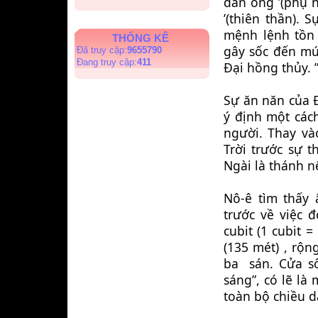
đàn ông ’(phụ n
’(thiên thần). 
mệnh lệnh tồn 
THỐNG KÊ
gây sốc đến mức
Đã truy cập:
9655790
Đang truy cập:
411
Đại hồng thủy. 
Sự ăn năn của Đ
ý định một cách
người. Thay và
Trời trước sự t
Ngài là thánh n
Nô-ê tìm thấy 
trước về việc 
cubit (1 cubit =
(135 mét) , rộng
ba  sán. Cửa s
sáng”, có lẽ là
toàn bộ chiều d