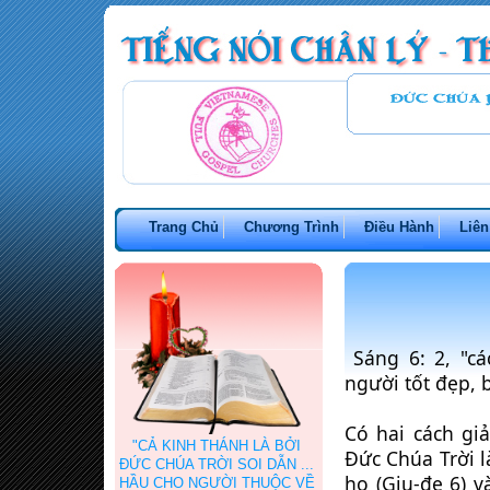
Trang Chủ
Chương Trình
Điều Hành
Liên
 Sáng 6: 2, "các con trai của Đức Chúa Trời thấy con gái loài 
người tốt đẹp, 
Có hai cách giả
"CẢ KINH THÁNH LÀ BỞI
Đức Chúa Trời là
ĐỨC CHÚA TRỜI SOI DẪN ...
họ (Giu-đe 6) v
HẦU CHO NGƯỜI THUỘC VỀ