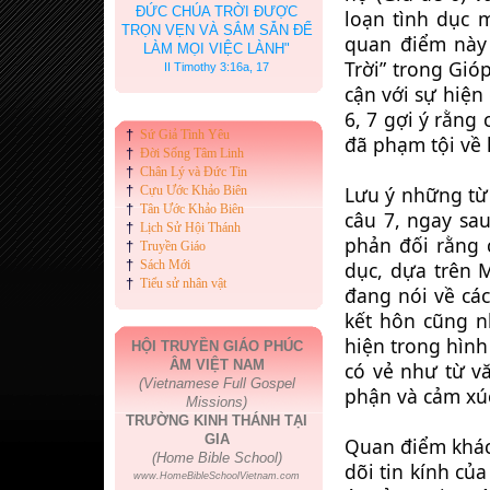
ĐỨC CHÚA TRỜI ĐƯỢC
loạn tình dục 
TRỌN VẸN VÀ SẮM SẴN ĐỂ
quan điểm này 
LÀM MỌI VIỆC LÀNH"
Trời” trong Gióp
II Timothy 3:16a, 17
cận với sự hiện
6, 7 gợi ý rằng 
†
Sứ Giả Tình Yêu
đã phạm tội về 
†
Đời Sống Tâm Linh
†
Chân Lý và Đức Tin
Lưu ý những từ
†
Cựu Ước Khảo Biên
†
Tân Ước Khảo Biên
câu 7, ngay sau
†
Lịch Sử Hội Thánh
phản đối rằng 
†
Truyền Giáo
†
Sách Mới
dục, dựa trên M
†
Tiểu sử nhân vật
đang nói về các
kết hôn cũng n
hiện trong hình
HỘI TRUYỀN GIÁO PHÚC
ÂM VIỆT NAM
có vẻ như từ v
(Vietnamese Full Gospel
phận và cảm xú
Missions)
TRƯỜNG KINH THÁNH TẠI
GIA
Quan điểm khác 
(Home Bible School)
dõi tin kính của
www.HomeBibleSchoolVietnam.com