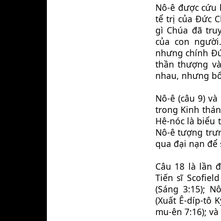
Nô-ê được cứu b
tể trị của Đức 
gì Chúa đã tru
của con người.
nhưng chính Đức
thần thượng và
nhau, nhưng bổ
Nô-ê (câu 9) và
trong Kinh thán
Hê-nóc là biểu t
Nô-ê tượng trưn
qua đại nạn để 
Câu 18 là lần đ
Tiến sĩ Scofiel
(Sáng 3:15); Nô
(Xuất Ê-díp-tô K
mu-ên 7:16); và