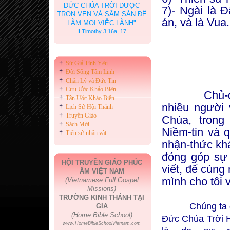
ĐỨC CHÚA TRỜI ĐƯỢC
7)- Ngài là 
TRỌN VẸN VÀ SẮM SẴN ĐỂ
án, và là Vua.
LÀM MỌI VIỆC LÀNH"
II Timothy 3:16a, 17
†
Sứ Giả Tình Yêu
†
Đời Sống Tâm Linh
†
Chân Lý và Đức Tin
†
Cựu Ước Khảo Biên
Chủ-
†
Tân Ước Khảo Biên
nhiều người 
†
Lịch Sử Hội Thánh
†
Truyền Giáo
Chúa, trong
†
Sách Mới
Niềm-tin và 
†
Tiểu sử nhân vật
nhận-thức khá
đóng góp sự 
HỘI TRUYỀN GIÁO PHÚC
viết, để cùng
ÂM VIỆT NAM
mình cho tôi 
(Vietnamese Full Gospel
Missions)
TRƯỜNG KINH THÁNH TẠI
Chúng ta đã họ
GIA
(Home Bible School)
Đức Chúa Trời H
www.HomeBibleSchoolVietnam.com